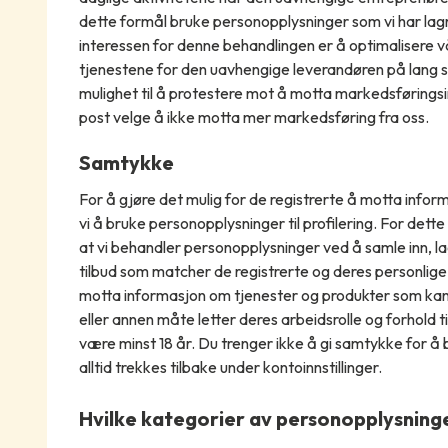
dette formål bruke personopplysninger som vi har lag
interessen for denne behandlingen er å optimalisere v
tjenestene for den uavhengige leverandøren på lang si
mulighet til å protestere mot å motta markedsføringsi
post velge å ikke motta mer markedsføring fra oss.
Samtykke
For å gjøre det mulig for de registrerte å motta info
vi å bruke personopplysninger til profilering. For dett
at vi behandler personopplysninger ved å samle inn, la
tilbud som matcher de registrerte og deres personlige 
motta informasjon om tjenester og produkter som kan 
eller annen måte letter deres arbeidsrolle og forhold t
være minst 18 år. Du trenger ikke å gi samtykke for å
alltid trekkes tilbake under kontoinnstillinger.
Hvilke kategorier av personopplysning