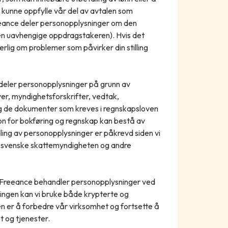
 kunne oppfylle vår del av avtalen som
Freeance deler personopplysninger om den
a den uavhengige oppdragstakeren). Hvis det
erlig om problemer som påvirker din stilling
deler personopplysninger på grunn av
ver, myndighetsforskrifter, vedtak,
 og de dokumenter som kreves i regnskapsloven
n for bokføring og regnskap kan bestå av
dling av personopplysninger er påkrevd siden vi
n svenske skattemyndigheten og andre
Freeance behandler personopplysninger ved
lingen kan vi bruke både krypterte og
 er å forbedre vår virksomhet og fortsette å
t og tjenester.