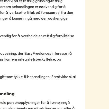
må vi ha et rettslig grunnlag/rettslig
 dersom behandlingen er nødvendig for å
 for å iverksette tiltak på forespørsel fra den
trenger å kunne inngå med den uavhengige
ndig for å overholde en rettslig forpliktelse
eavveining, der EasyFreelances interesse i å
istrantens integritetsbeskyttelse, og
 gitt samtykke til behandlingen. Samtykke skal
andling
ndle personopplysninger for å kunne inngå
år, som kan innebære utbetaling av lønn eller å