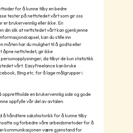
tsider for å kunne tilby en bedre
sse tester på nettstedet vårt som gir oss
 er brukervennlig eller ikke. En
n din slik at nettstedet vårt kan gjenkjenne
informasjonskapsel, kan du stille inn
en måten har du mulighet til å godta eller
t åpne nettstedet, gir ikke
ersonopplysninger, da tilbyr de kun statistikk
tstedet vårt. EasyFreelance kan bruke
book, Bing etc. for å lage målgrupper i
å opprettholde en brukervennlig side og gode
unne oppfylle vår del av avtalen.
å håndtere sakshistorikk for å kunne tilby
ansatte og forbedre våre arbeidsmetoder for å
 kan kommunikasjonen være gjenstand for