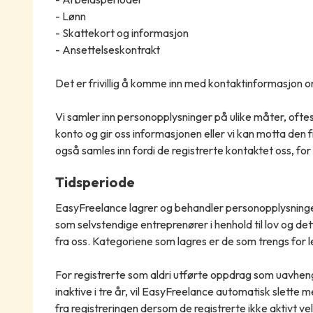
- Lønn
- Skattekort og informasjon
- Ansettelseskontrakt
Det er frivillig å komme inn med kontaktinformasjon 
Vi samler inn personopplysninger på ulike måter, oftes
konto og gir oss informasjonen eller vi kan motta den f
også samles inn fordi de registrerte kontaktet oss, f
Tidsperiode
EasyFreelance lagrer og behandler personopplysninge
som selvstendige entreprenører i henhold til lov og dette
fra oss. Kategoriene som lagres er de som trengs for l
For registrerte som aldri utførte oppdrag som uavhen
inaktive i tre år, vil EasyFreelance automatisk slette me
fra registreringen dersom de registrerte ikke aktivt ve