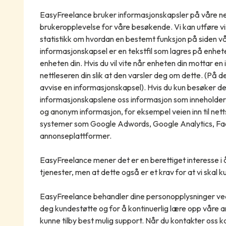
EasyFreelance bruker informasjonskapsler på våre net
brukeropplevelse for våre besøkende. Vi kan utføre vi
statistikk om hvordan en bestemt funksjon på siden vår
informasjonskapsel er en tekstfil som lagres på enhete
enheten din. Hvis du vil vite når enheten din mottar en 
nettleseren din slik at den varsler deg om dette. (På d
avvise en informasjonskapsel). Hvis du kun besøker de
informasjonskapslene oss informasjon som inneholder p
og anonym informasjon, for eksempel veien inn til net
systemer som Google Adwords, Google Analytics, Face
annonseplattformer.
EasyFreelance mener det er en berettiget interesse i 
tjenester, men at dette også er et krav for at vi skal k
EasyFreelance behandler dine personopplysninger ved 
deg kundestøtte og for å kontinuerlig lære opp våre 
kunne tilby best mulig support. Når du kontakter oss