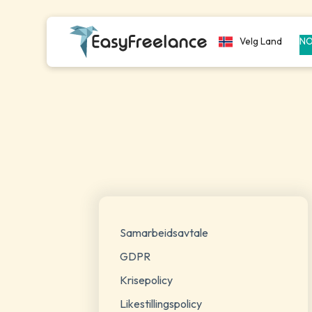
Velg Land
N
Samarbeidsavtale
GDPR
Krisepolicy
Likestillingspolicy