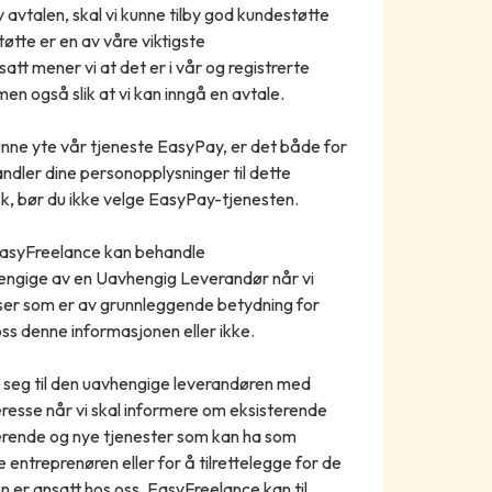
v avtalen, skal vi kunne tilby god kundestøtte
tøtte er en av våre viktigste
t mener vi at det er i vår og registrerte
men også slik at vi kan inngå en avtale.
kunne yte vår tjeneste EasyPay, er det både for
handler dine personopplysninger til dette
jekk, bør du ikke velge EasyPay-tjenesten.
asyFreelance kan behandle
ngige av en Uavhengig Leverandør når vi
ser som er av grunnleggende betydning for
 oss denne informasjonen eller ikke.
seg til den uavhengige leverandøren med
eresse når vi skal informere om eksisterende
terende og nye tjenester som kan ha som
 entreprenøren eller for å tilrettelegge for de
 er ansatt hos oss. EasyFreelance kan til