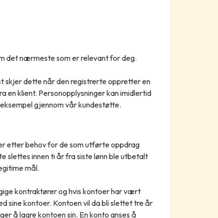
om det nærmeste som er relevant for deg.
t skjer dette når den registrerte oppretter en
ra en klient. Personopplysninger kan imidlertid
or eksempel gjennom vår kundestøtte.
r etter behov for de som utførte oppdrag
 slettes innen ti år fra siste lønn ble utbetalt
egitime mål.
gige kontraktører og hvis kontoer har vært
d sine kontoer. Kontoen vil da bli slettet tre år
lger å lagre kontoen sin. En konto anses å