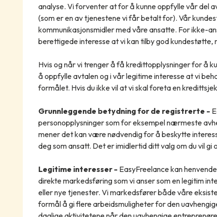
analyse. Vi forventer at for å kunne oppfylle vår del a
(som er en av tjenestene vi får betalt for). Vår kundes
kommunikasjonsmidler med våre ansatte. For ikke-ansat
berettigede interesse at vi kan tilby god kundestøtte, 
Hvis og når vi trenger å få kredittopplysninger for å 
å oppfylle avtalen og i vår legitime interesse at vi be
formålet. Hvis du ikke vil at vi skal foreta en kreditts
Grunnleggende betydning for de registrerte -
E
personopplysninger som for eksempel nærmeste avhe
mener det kan være nødvendig for å beskytte interes
deg som ansatt. Det er imidlertid ditt valg om du vil gi
Legitime interesser -
EasyFreelance kan henvende 
direkte markedsføring som vi anser som en legitim int
eller nye tjenester. Vi markedsfører både våre eksis
formål å gi flere arbeidsmuligheter for den uavhengige
daglige aktivitetene når den uavhengige entreprenøren