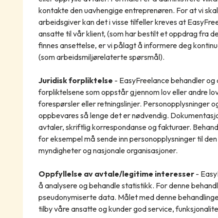
kontakte den uavhengige entreprenøren. For at vi skal
arbeidsgiver kan det i visse tilfeller kreves at Easy
ansatte til vår klient, (som har bestilt et oppdrag fr
finnes ansettelse, er vi pålagt å informere deg kontinu
(som arbeidsmiljørelaterte spørsmål).
Juridisk forpliktelse
- EasyFreelance behandler og 
forpliktelsene som oppstår gjennom lov eller andre lo
forespørsler eller retningslinjer. Personopplysninger
oppbevares så lenge det er nødvendig. Dokumentasjo
avtaler, skriftlig korrespondanse og fakturaer. Behan
for eksempel må sende inn personopplysninger til de
myndigheter og nasjonale organisasjoner.
Oppfyllelse av avtale/legitime interesser
- Easy
å analysere og behandle statistikk. For denne behand
pseudonymiserte data. Målet med denne behandlingen
tilby våre ansatte og kunder god service, funksjonalite