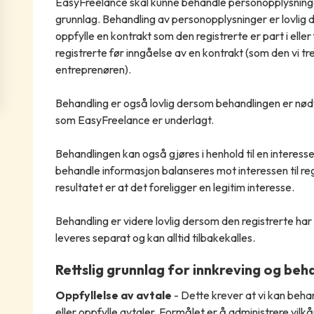
EasyFreelance skal kunne behandle personopplysninger 
grunnlag. Behandling av personopplysninger er lovlig
oppfylle en kontrakt som den registrerte er part i eller
registrerte før inngåelse av en kontrakt (som den vi 
entreprenøren).
Behandling er også lovlig dersom behandlingen er nødve
som EasyFreelance er underlagt.
Behandlingen kan også gjøres i henhold til en interess
behandle informasjon balanseres mot interessen til reg
resultatet er at det foreligger en legitim interesse.
Behandling er videre lovlig dersom den registrerte har
leveres separat og kan alltid tilbakekalles.
Rettslig grunnlag for innkreving og beh
Oppfyllelse av avtale
- Dette krever at vi kan beha
eller oppfylle avtaler. Formålet er å administrere vilk