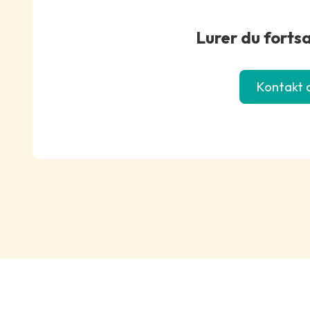
årsaker. Skulle dette være tilfellet så kontakter vi 
Lurer du forts
Kontakt o