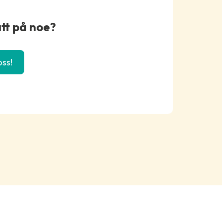
deg for å finne en løsning.
att på noe?
ss!