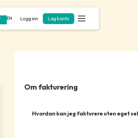
Logg inn
Lag konto
O
EN
Om fakturering
Hvordan kan jeg fakturere uten eget se
Du kan fakturere uten eget selskap fordi du blir e
gjennom oss. Vi konverterer så din faktura til lønn,