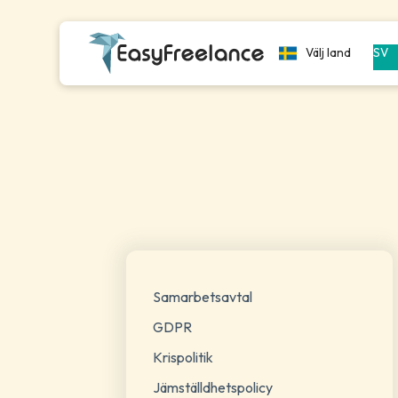
Välj land
SV
Samarbetsavtal
GDPR
Krispolitik
Jämställdhetspolicy