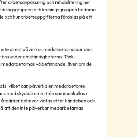
fter arbetsanpassning och rehabilitering när
krisledningsgruppen och ledningsgruppen bedöma
e och hur arbetsuppgifterna fördelas på ett
om inte direkt påverkar medarbetarna bör den
 bra under omständigheterna. Tänk i
a medarbetarnas välbefinnande, även om de
bats, vilket kan påverka en medarbetares
mans med skyddskommittén sammankallas i
a åtgärder behöver vidtas efter händelsen och
 så att den inte påverkar medarbetarnas