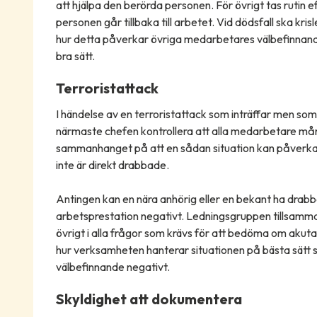
att hjälpa den berörda personen. För övrigt tas rutin e
personen går tillbaka till arbetet. Vid dödsfall ska 
hur detta påverkar övriga medarbetares välbefinnand
bra sätt.
Terroristattack
I händelse av en terroristattack som inträffar men s
närmaste chefen kontrollera att alla medarbetare mår
sammanhanget på att en sådan situation kan påverk
inte är direkt drabbade.
Antingen kan en nära anhörig eller en bekant ha drab
arbetsprestation negativt. Ledningsgruppen tillsam
övrigt i alla frågor som krävs för att bedöma om akut
hur verksamheten hanterar situationen på bästa sätt
välbefinnande negativt.
Skyldighet att dokumentera