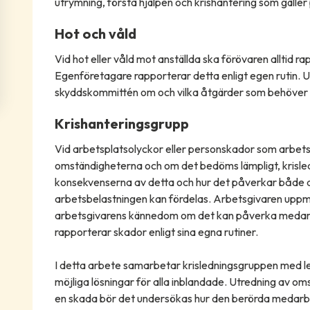
utrymning, första hjälpen och krishantering som gäller
Hot och våld
Vid hot eller våld mot anställda ska förövaren alltid r
Egenföretagare rapporterar detta enligt egen rutin. 
skyddskommittén om och vilka åtgärder som behöver 
Krishanteringsgrupp
Vid arbetsplatsolyckor eller personskador som arbe
omständigheterna och om det bedöms lämpligt, krisle
konsekvenserna av detta och hur det påverkar både 
arbetsbelastningen kan fördelas. Arbetsgivaren uppm
arbetsgivarens kännedom om det kan påverka medar
rapporterar skador enligt sina egna rutiner.
I detta arbete samarbetar krisledningsgruppen med led
möjliga lösningar för alla inblandade. Utredning av oms
en skada bör det undersökas hur den berörda medarb