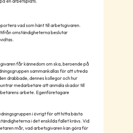
 på en arbetsplats.
apportera vad som hänt till arbetsgivaren.
Utifrån omständigheterna beslutar
vidtas.
tsgivaren får kännedom om ska, beroende på
dningsgruppen sammankallas för att utreda
den drabbade, dennes kollegor och hur
untrar medarbetare att anmäla skador till
betarens arbete. Egenföretagare
ningsgruppen i övrigt för att hitta bästa
tändigheterna i det enskilda fallet krävs. Vid
etaren mår, vad arbetsgivaren kan göra för