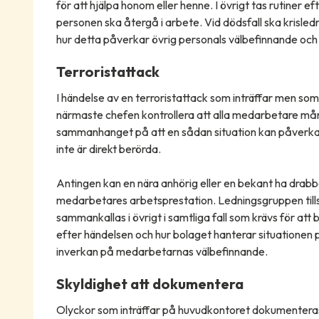
för att hjälpa honom eller henne. I övrigt tas rutiner e
personen ska återgå i arbete. Vid dödsfall ska kris
hur detta påverkar övrig personals välbefinnande och 
Terroristattack
I händelse av en terroristattack som inträffar men s
närmaste chefen kontrollera att alla medarbetare mår
sammanhanget på att en sådan situation kan påverk
inte är direkt berörda.
Antingen kan en nära anhörig eller en bekant ha drabba
medarbetares arbetsprestation. Ledningsgruppen t
sammankallas i övrigt i samtliga fall som krävs för a
efter händelsen och hur bolaget hanterar situationen p
inverkan på medarbetarnas välbefinnande.
Skyldighet att dokumentera
Olyckor som inträffar på huvudkontoret dokumenteras