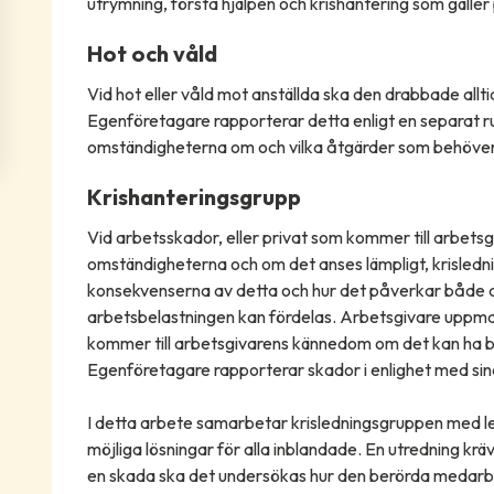
utrymning, första hjälpen och krishantering som gäller
Hot och våld
Vid hot eller våld mot anställda ska den drabbade allti
Egenföretagare rapporterar detta enligt en separat r
omständigheterna om och vilka åtgärder som behöver
Krishanteringsgrupp
Vid arbetsskador, eller privat som kommer till arbet
omständigheterna och om det anses lämpligt, krisledni
konsekvenserna av detta och hur det påverkar både 
arbetsbelastningen kan fördelas. Arbetsgivare uppma
kommer till arbetsgivarens kännedom om det kan ha be
Egenföretagare rapporterar skador i enlighet med sina
I detta arbete samarbetar krisledningsgruppen med le
möjliga lösningar för alla inblandade. En utredning kräv
en skada ska det undersökas hur den berörda medarb